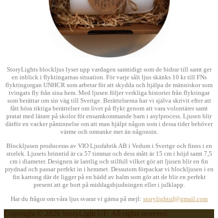
StoryLights blockljus lyser upp vardagen samtidigt som de bidrar till samt ger
en inblick i flyktingarnas situation. För varje sålt ljus skänks 10 kr till FNs
flyktingorgan UNHCR som arbetar för att skydda och hjälpa de människor som
tvingats fly från sina hem. Med ljusen följer verkliga historier från flyktingar
som berättar om sin väg till Sverige. Berättelserna har vi själva skrivit efter att
fått höra riktiga berättelser om livet på flykt genom att vara volontärer samt
pratat med lärare på skolor för ensamkommande barn i asylprocess. Ljusen blir
därför en vacker påminnelse om att man hjälpt någon som i dessa tider behöver
värme och omtanke mer än någonsin.
Blockljusen produceras av VIO Ljusfabrik AB i Vedum i Sverige och finns i en
storlek. Ljusets brinntid är ca 57 timmar och dess mått är 15 cm i höjd samt 7,5
cm i diameter. Designen är lantlig och stilfull vilket gör att ljusen blir en fin
prydnad och passar perfekt in i hemmet. Dessutom förpackar vi blockljusen i en
fin kartong där de ligger på en bädd av halm som gör att de blir en perfekt
present att ge bort på middagsbjudningen eller i julklapp.
Har du frågor om våra ljus svarar vi gärna på mejl:
storylightuf@gmail.com
Copyright © 2026 StoryLight UF. All rights reserved.