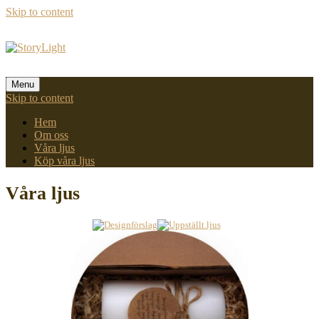
Skip to content
Menu
Skip to content
Hem
Om oss
Våra ljus
Köp våra ljus
Våra ljus